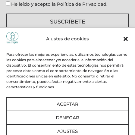
He leído y acepto la Política de Privacidad.
SUSCRÍBETE
Aviso legal
Ajustes de cookies
Política de privacidad
Política de cookies
Declaración de accesibilidad
Para ofrecer las mejores experiencias, utilizamos tecnologías como
las cookies para almacenar y/o acceder a la información del
dispositivo. El consentimiento de estas tecnologías nos permitirá
procesar datos como el comportamiento de navegación o las
identificaciones únicas en este sitio. No consentir o retirar el
consentimiento, puede afectar negativamente a ciertas
características y funciones.
© 2024 Iara Chapuis. Web diseñada con ♥ por Masper
ACEPTAR
Comunicación Digital
Sobre mí
DENEGAR
Trabajos
Prensa
AJUSTES